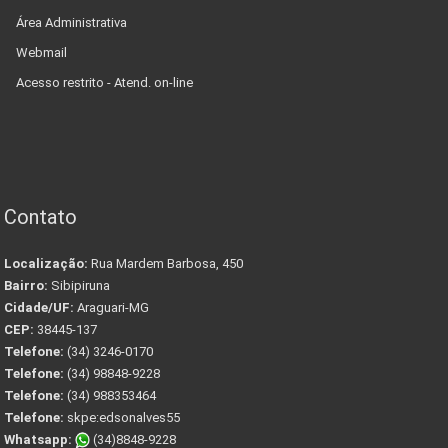
Área Administrativa
Webmail
Acesso restrito - Atend. on-line
Contato
Localização:
Rua Mardem Barbosa, 450
Bairro:
Sibipiruna
Cidade/UF:
Araguari-MG
CEP:
38445-137
Telefone:
(34) 3246-0170
Telefone:
(34) 98848-9228
Telefone:
(34) 988353464
Telefone:
skpe:edsonalves55
Whatsapp:
(34)8848-9228