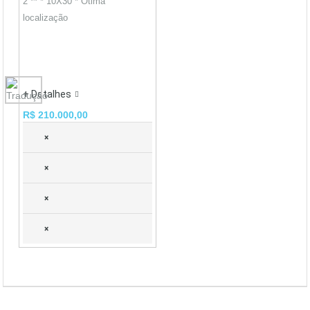
2 ** * 10X30 * Ótima
localização
+ Detalhes
R$ 210.000,00
×
×
×
×