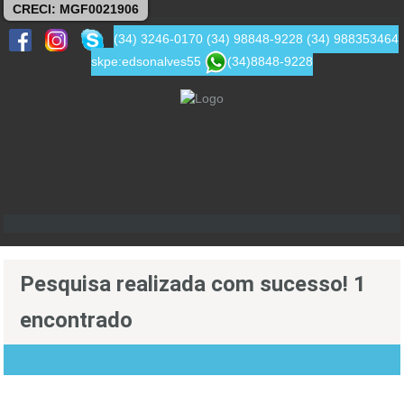
CRECI: MGF0021906
(34) 3246-0170
(34) 98848-9228
(34) 988353464
skpe:edsonalves55
(34)8848-9228
Pesquisa realizada com sucesso! 1
encontrado