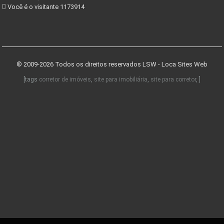
Você é o visitante 1173914
© 2009-2026 Todos os direitos reservados
LSW - Loca Sites Web
[tags
corretor de imóveis
,
site para imobiliária
,
site para corretor
, ]