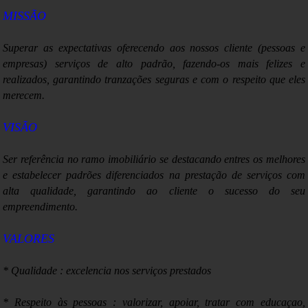
Previdência tem déficit de R$ 5,1 bilhões em fevereiro, diz
MISSÃO
ministério
Superar as expectativas o
ferecendo aos nossos cliente (pessoas e
empresas) serviços de alto padrão, fazendo-os mais felizes e
realizados, garantindo tranzações seguras e com o respeito que eles
merecem.
VISÃO
Ser referência no ramo imobiliário se destacando entres os melhores
e estabelecer padrões diferenciados na prestação de serviços com
alta qualidade, garantindo ao cliente o sucesso do seu
empreendimento.
VALORES
* Qualidade : excelencia nos serviços prestados
* Respeito às pessoas : valorizar, apoiar, tratar com educaçao,