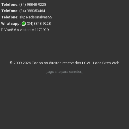
Telefone:
(34) 98848-9228
Telefone:
(34) 988353464
Telefone:
skpe:edsonalves55
Whatsapp:
(34)8848-9228
Você é o visitante 1173939
© 2009-2026 Todos os direitos reservados
LSW - Loca Sites Web
[tags
site para corretor
, ]