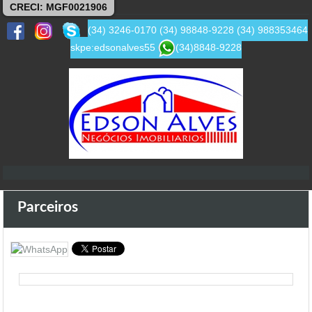
CRECI: MGF0021906
(34) 3246-0170
(34) 98848-9228
(34) 988353464
skpe:edsonalves55
(34)8848-9228
Parceiros