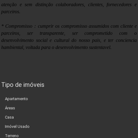
atenção e sem distinção colaboradores, clientes, fornecedores e
parceiros.
:
* Compromisso
cumprir os compromisso assumidos com cliente e
parceiros, ser transparente, ser comprometido com o
desenvolvimento social e cultural do nosso pais, e ter conciencia
hambiental, voltada para o desenvolvimento sustentavel.
Tipo de imóveis
Apartamento
Áreas
Casa
Imóvel Usado
Terreno