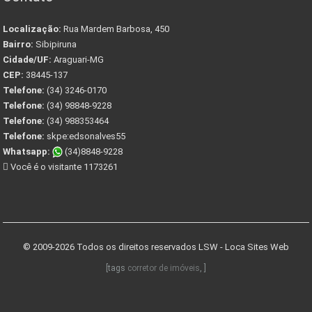
Localização:
Rua Mardem Barbosa, 450
Bairro:
Sibipiruna
Cidade/UF:
Araguari-MG
CEP:
38445-137
Telefone:
(34) 3246-0170
Telefone:
(34) 98848-9228
Telefone:
(34) 988353464
Telefone:
skpe:edsonalves55
Whatsapp:
(34)8848-9228
Você é o visitante 1173261
© 2009-2026 Todos os direitos reservados
LSW - Loca Sites Web
[tags
corretor de imóveis
, ]