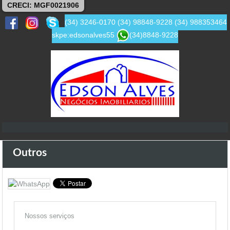
CRECI: MGF0021906
(34) 3246-0170
(34) 98848-9228
(34) 988353464
skpe:edsonalves55
(34)8848-9228
Outros
Nossos serviços