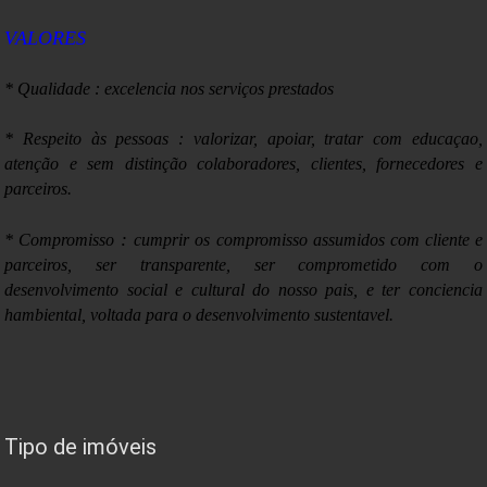
VALORES
* Qualidade : excelencia nos serviços prestados
* Respeito às pessoas : valorizar, apoiar, tratar com educaçao,
atenção e sem distinção colaboradores, clientes, fornecedores e
parceiros.
:
* Compromisso
cumprir os compromisso assumidos com cliente e
parceiros, ser transparente, ser comprometido com o
desenvolvimento social e cultural do nosso pais, e ter conciencia
hambiental, voltada para o desenvolvimento sustentavel.
Tipo de imóveis