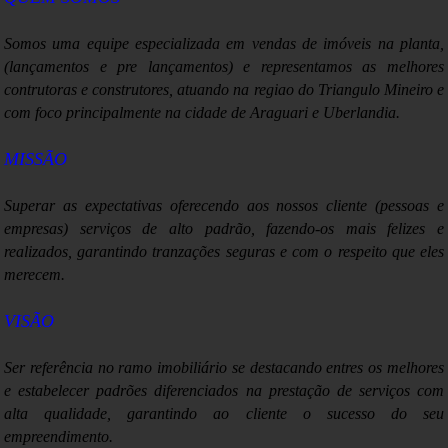
IGP-M sobe 0,43% em março após deflação em fevereiro
Somos uma equipe especializada em vendas de imóveis na planta,
Moradores de Marília, SP, ainda podem pagar IPTU com desconto
(lançamentos e pre lançamentos) e representamos as melhores
contrutoras e construtores, atuando na regiao do Triangulo Mineiro e
Débito automático da 1ª cota do IR exige declaração até o fim de
com foco principalmente na cidade de Araguari e Uberlandia.
março
Previdência tem déficit de R$ 5,1 bilhões em fevereiro, diz
MISSÃO
ministério
Superar as expectativas o
ferecendo aos nossos cliente (pessoas e
empresas) serviços de alto padrão, fazendo-os mais felizes e
realizados, garantindo tranzações seguras e com o respeito que eles
merecem.
VISÃO
Ser referência no ramo imobiliário se destacando entres os melhores
e estabelecer padrões diferenciados na prestação de serviços com
alta qualidade, garantindo ao cliente o sucesso do seu
empreendimento.