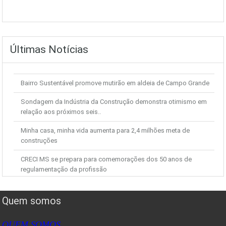
Últimas Notícias
Bairro Sustentável promove mutirão em aldeia de Campo Grande
Sondagem da Indústria da Construção demonstra otimismo em
relação aos próximos seis..
Minha casa, minha vida aumenta para 2,4 milhões meta de
construções
CRECI MS se prepara para comemorações dos 50 anos de
regulamentação da profissão
JN mostra novas gravações da PF sobre o caso Demóstenes
Torres
Quem somos
Após deflação em fevereiro, IGP-M avança em março, diz FGV
QUEM SOMOS