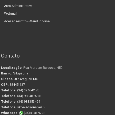
Área Administrativa
Webmail
Acesso restrito - Atend. on-line
Contato
Localização:
Rua Mardem Barbosa, 450
Bairro:
Sibipiruna
Cidade/UF:
Araguari-MG
CEP:
38445-137
Telefone:
(34) 3246-0170
Telefone:
(34) 98848-9228
Telefone:
(34) 988353464
Telefone:
skpe:edsonalves55
Whatsapp:
(34)8848-9228