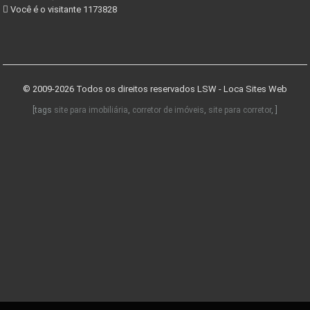
Você é o visitante 1173828
© 2009-2026 Todos os direitos reservados
LSW - Loca Sites Web
[tags
site para imobiliária
,
corretor de imóveis
,
site para corretor
, ]