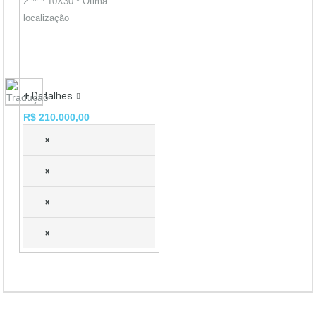
2 ** * 10X30 * Ótima
localização
+ Detalhes
R$ 210.000,00
×
×
×
×