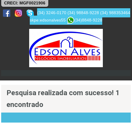
CRECI: MGF0021906
(34) 3246-0170
(34) 98848-9228
(34) 988353464
skpe:edsonalves55
(34)8848-9228
Pesquisa realizada com sucesso! 1
encontrado