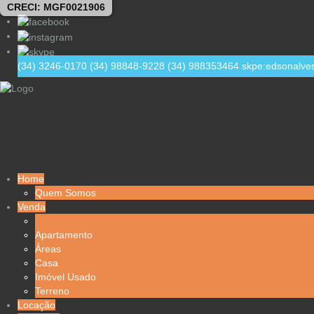
CRECI: MGF0021906
(34) 3246-0170
(34) 98848-9228
(34) 988353464
skpe:edsonalve
Home
Quem Somos
Venda
Apartamento
Áreas
Casa
Imóvel Usado
Terreno
Locação