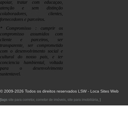
apoiar, tratar com educaçao,
atenção e sem distinção
colaboradores, clientes,
fornecedores e parceiros.
:
* Compromisso
cumprir os
compromisso assumidos com
cliente e parceiros, ser
transparente, ser comprometido
com o desenvolvimento social e
cultural do nosso pais, e ter
conciencia hambiental, voltada
para o desenvolvimento
sustentavel.
© 2009-2026 Todos os direitos reservados
LSW - Loca Sites Web
[tags
site para corretor
,
corretor de imóveis
,
site para imobiliária
, ]