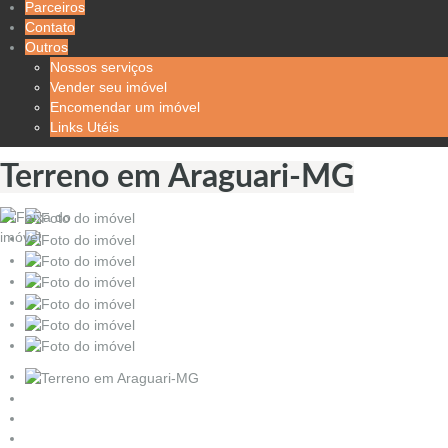
Parceiros
Contato
Outros
Nossos serviços
Vender seu imóvel
Encomendar um imóvel
Links Utéis
Terreno em Araguari-MG